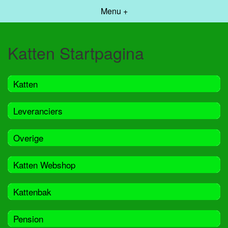
Menu +
Katten Startpagina
Katten
Leveranciers
Overige
Katten Webshop
Kattenbak
Pension